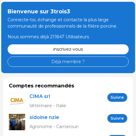
Bienvenue sur 3trois3
Connecte-toi, échange et contacte la plus large
communauté de professionnels de la filière porcine.
Nous sommes déjà 211847 Utilisateurs
inscrivez-vous
Déjà membre ?
Comptes recommandés
CIMA srl
Suivre
Vétérinaire - Italie
sidoine nzie
Suivre
Agronome - Cameroun