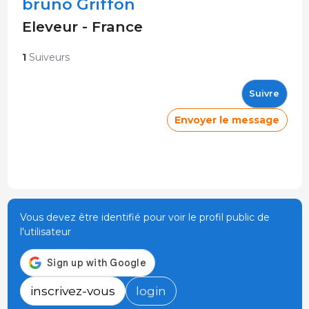
bruno Griffon
Eleveur - France
1
Suiveurs
Suivre
Envoyer le message
Vous devez être identifié pour voir le profil public de
l'utilisateur
inscrivez-vous
login