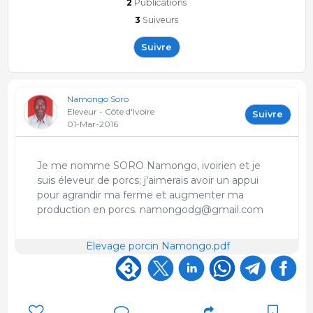
2
Publications
3
Suiveurs
Suivre
Namongo Soro
Eleveur - Côte d'Ivoire
Suivre
01-Mar-2016
Je me nomme SORO Namongo, ivoirien et je
suis éleveur de porcs; j'aimerais avoir un appui
pour agrandir ma ferme et augmenter ma
production en porcs. namongodg@gmail.com
Elevage porcin Namongo.pdf