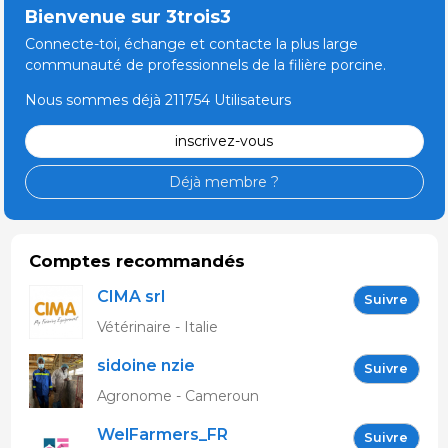
Bienvenue sur 3trois3
Connecte-toi, échange et contacte la plus large
communauté de professionnels de la filière porcine.
Nous sommes déjà 211754 Utilisateurs
inscrivez-vous
Déjà membre ?
Comptes recommandés
CIMA srl
Suivre
Vétérinaire - Italie
sidoine nzie
Suivre
Agronome - Cameroun
WelFarmers_FR
Suivre