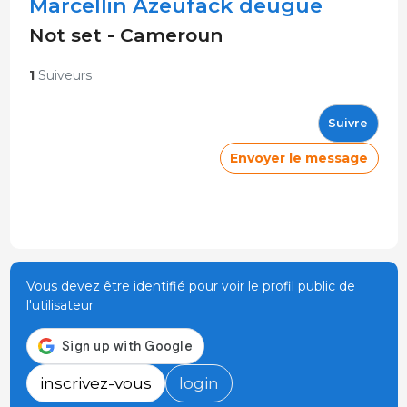
Marcellin Azeufack deugue
Not set - Cameroun
1
Suiveurs
Suivre
Envoyer le message
Vous devez être identifié pour voir le profil public de
l'utilisateur
inscrivez-vous
login