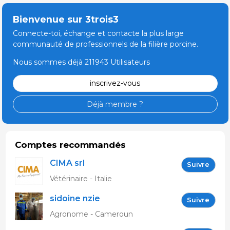
Bienvenue sur 3trois3
Connecte-toi, échange et contacte la plus large
communauté de professionnels de la filière porcine.
Nous sommes déjà 211943 Utilisateurs
inscrivez-vous
Déjà membre ?
Comptes recommandés
CIMA srl
Suivre
Vétérinaire - Italie
sidoine nzie
Suivre
Agronome - Cameroun