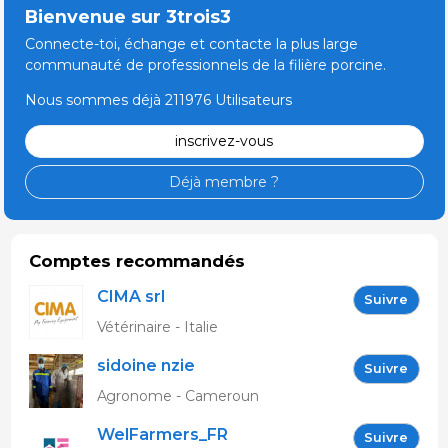
Bienvenue sur 3trois3
Connecte-toi, échange et contacte la plus large
communauté de professionnels de la filière porcine.
Nous sommes déjà 211976 Utilisateurs
inscrivez-vous
Déjà membre ?
Comptes recommandés
CIMA srl
Suivre
Vétérinaire - Italie
sidoine nzie
Suivre
Agronome - Cameroun
WelFarmers_FR
Suivre