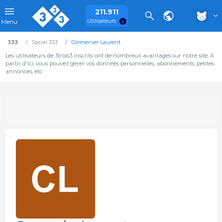
211.911
Utilisateurs
Menu
333
Social 333
Cormenier Laurent
Les utilisateurs de 3trois3 inscrits ont de nombreux avantages sur notre site. A
partir d'ici, vous pouvez gérer vos données personnelles, abonnements, petites
annonces, etc