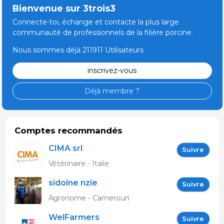
Bienvenue sur 3trois3
Connecte-toi, échange et contacte la plus large
communauté de professionnels de la filière porcine.
Nous sommes déjà 211911 Utilisateurs
inscrivez-vous
Déjà membre ?
Comptes recommandés
CIMA srl
Suivre
Vétérinaire - Italie
sidoine nzie
Suivre
Agronome - Cameroun
WelFarmers
Suivre