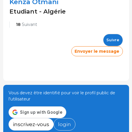
Kenza Otmani
Etudiant - Algérie
18
Suivant
Suivre
Envoyer le message
Vous devez être identifié pour voir le profil public de
l'utilisateur
inscrivez-vous
login