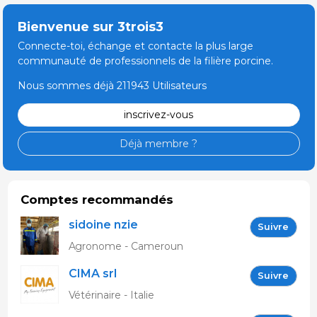
Bienvenue sur 3trois3
Connecte-toi, échange et contacte la plus large
communauté de professionnels de la filière porcine.
Nous sommes déjà 211943 Utilisateurs
inscrivez-vous
Déjà membre ?
Comptes recommandés
sidoine nzie
Suivre
Agronome - Cameroun
CIMA srl
Suivre
Vétérinaire - Italie