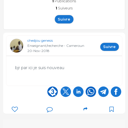
1
Publications
1
Suiveurs
Suivre
chedjou genesis
Enseignant/recherche - Cameroun
Suivre
20-Nov-2018
bjr par ici je suis nouveau