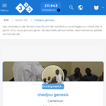
211.943
Utilisateurs
Menu
333
Social 333
chedjou genesis
Les utilisateurs de 3trois3 inscrits ont de nombreux avantages sur notre site. A
partir d'ici, vous pouvez gérer vos données personnelles, abonnements, petites
annonces, etc
Enseignant/recherche
chedjou genesis
Cameroun