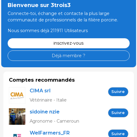
Bienvenue sur 3trois3
Connecte-toi, échange et contacte la plus large
communauté de professionnels de la filière porcine.
Nous sommes déjà 211911 Utilisateurs
inscrivez-vous
Déjà membre ?
Comptes recommandés
CIMA srl
Suivre
Vétérinaire - Italie
sidoine nzie
Suivre
Agronome - Cameroun
WelFarmers_FR
Suivre