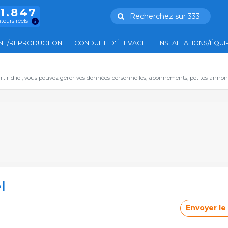
11.847
Recherchez sur 333
ateurs réels
NE/REPRODUCTION
CONDUITE D'ÉLEVAGE
INSTALLATIONS/ÉQU
artir d'ici, vous pouvez gérer vos données personnelles, abonnements, petites annon
l
Envoyer l