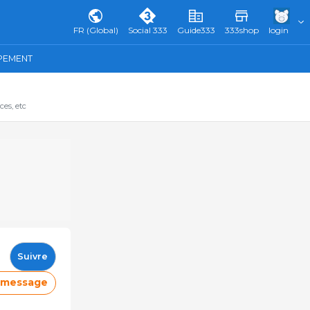
FR (Global)
Social 333
Guide333
333shop
login
IPEMENT
ces, etc
Suivre
e message