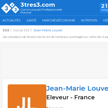
3tres3.com
2
Communauté Professionnelle
Utilis
Porcine
ACTUALITÉS
SANTÉ
MARCHÉS/ÉCONOMIE
NUTRITION
GÈ
333
Social 333
Jean-Marie Louvel
Les utilisateurs de 3trois3 inscrits ont de nombreux avantages sur notre site. A p
Jean-Marie Louve
Eleveur - France