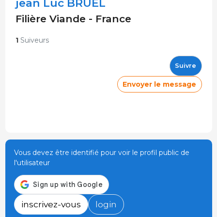
jean Luc BRUEL
Filière Viande - France
1
Suiveurs
Suivre
Envoyer le message
Vous devez être identifié pour voir le profil public de
l'utilisateur
inscrivez-vous
login