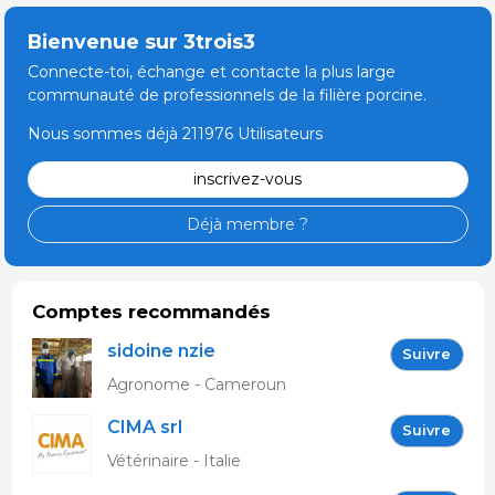
Bienvenue sur 3trois3
Connecte-toi, échange et contacte la plus large
communauté de professionnels de la filière porcine.
Nous sommes déjà 211976 Utilisateurs
inscrivez-vous
Déjà membre ?
Comptes recommandés
sidoine nzie
Suivre
Agronome - Cameroun
CIMA srl
Suivre
Vétérinaire - Italie