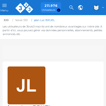
211.976
Utilisateurs
Menu
333
Social 333
jean Luc BRUEL
Les utilisateurs de 3trois3 inscrits ont de nombreux avantages sur notre site. A
partir d'ici, vous pouvez gérer vos données personnelles, abonnements, petites
annonces, etc