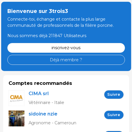
Bienvenue sur 3trois3
Connecte-toi, échange et contacte la plus large
communauté de professionnels de la filière porcine.
Nous sommes déjà 211847 Utilisateurs
inscrivez-vous
Déjà membre ?
Comptes recommandés
CIMA srl
Suivre
Vétérinaire - Italie
sidoine nzie
Suivre
Agronome - Cameroun