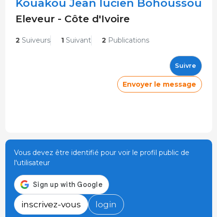
Kouakou Jean lucien Bohoussou
Eleveur - Côte d'Ivoire
2
Suiveurs
1
Suivant
2
Publications
Suivre
Envoyer le message
Vous devez être identifié pour voir le profil public de
l'utilisateur
inscrivez-vous
login