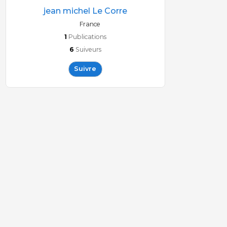
jean michel Le Corre
France
1
Publications
6
Suiveurs
Suivre