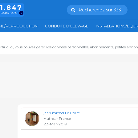
11.847
Recherchez sur 333
ateurs réels
NE/REPRODUCTION
CONDUITE D'ÉLEVAGE
INSTALLATIONS/ÉQU
artir d'ici, vous pouvez gérer vos données personnelles, abonnements, petites annon
jean michel Le Corre
Autres - France
28-Mar-2019