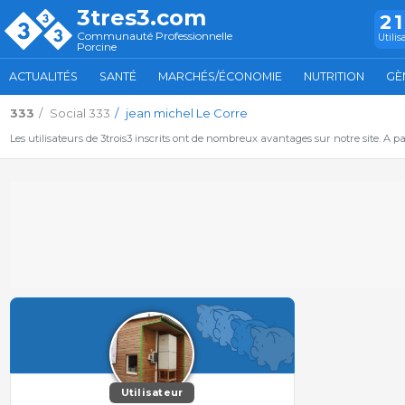
3tres3.com
2
Communauté Professionnelle
Utilis
Porcine
ACTUALITÉS
SANTÉ
MARCHÉS/ÉCONOMIE
NUTRITION
GÈ
333
Social 333
jean michel Le Corre
Les utilisateurs de 3trois3 inscrits ont de nombreux avantages sur notre site. A p
Utilisateur