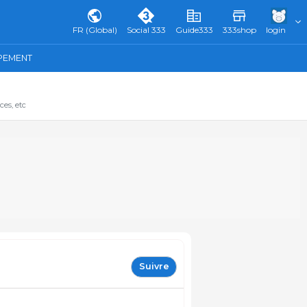
FR (Global)
Social 333
Guide333
333shop
login
IPEMENT
ces, etc
Suivre