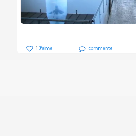
1
J'aime
commente