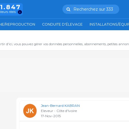
11.847
Recherchez sur 333
ateurs réels
NE/REPRODUCTION
CONDUITE D'ÉLEVAGE
INSTALLATIONS/ÉQU
artir d'ici, vous pouvez gérer vos données personnelles, abonnements, petites annon
Jean-Bernard KABRAN
Eleveur - Côte d'Ivoire
17-Nov-2015