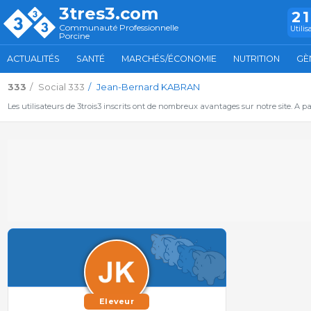
3tres3.com
2
Communauté Professionnelle
Utilis
Porcine
ACTUALITÉS
SANTÉ
MARCHÉS/ÉCONOMIE
NUTRITION
GÈ
333
Social 333
Jean-Bernard KABRAN
Les utilisateurs de 3trois3 inscrits ont de nombreux avantages sur notre site. A p
Eleveur