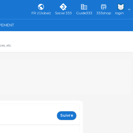
FR (Global)
Social 333
Guide333
333shop
login
IPEMENT
ces, etc
Suivre