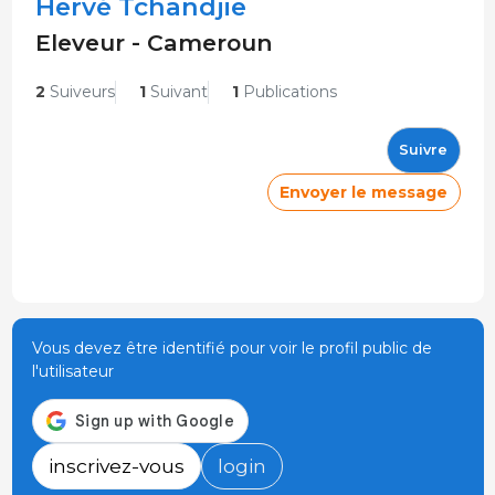
Hervé Tchandjie
Eleveur - Cameroun
2
Suiveurs
1
Suivant
1
Publications
Suivre
Envoyer le message
Vous devez être identifié pour voir le profil public de
l'utilisateur
inscrivez-vous
login