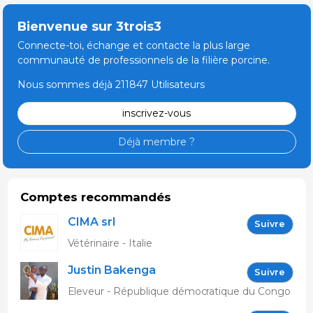
Bienvenue sur 3trois3
Connecte-toi, échange et contacte la plus large
communauté de professionnels de la filière porcine.
Nous sommes déjà 211847 Utilisateurs
inscrivez-vous
Déjà membre ?
Comptes recommandés
CIMA srl
Suivre
Vétérinaire - Italie
Justin Bakenga
Suivre
Eleveur - République démocratique du Congo