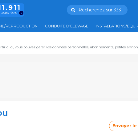
11.911
Recherchez sur 333
ateurs réels
NE/REPRODUCTION
CONDUITE D'ÉLEVAGE
INSTALLATIONS/ÉQU
artir d'ici, vous pouvez gérer vos données personnelles, abonnements, petites annon
ou
Envoyer l