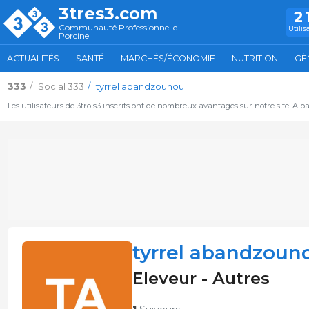
3tres3.com
2
Communauté Professionnelle
Utilis
Porcine
ACTUALITÉS
SANTÉ
MARCHÉS/ÉCONOMIE
NUTRITION
GÈ
333
Social 333
tyrrel abandzounou
Les utilisateurs de 3trois3 inscrits ont de nombreux avantages sur notre site. A p
tyrrel abandzoun
Eleveur - Autres