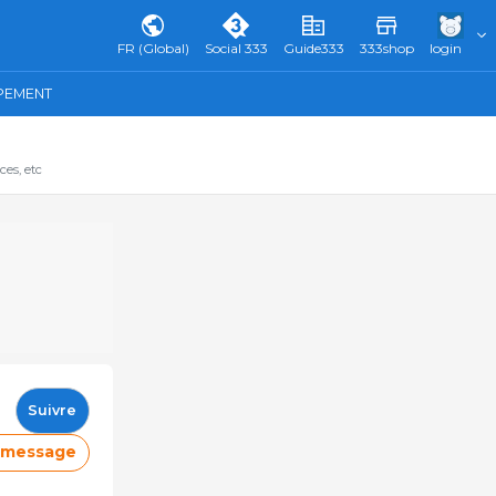
FR (Global)
Social 333
Guide333
333shop
login
IPEMENT
ces, etc
Suivre
e message