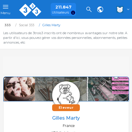
211.847
Utilisateurs
Menu
333
Social 333
Gilles Marty
Les utilisateurs de 3trois3 inscrits ont de nombreux avantages sur notre site. A
partir d'ici, vous pouvez gérer vos données personnelles, abonnements, petites
annonces, etc
Eleveur
Gilles Marty
France