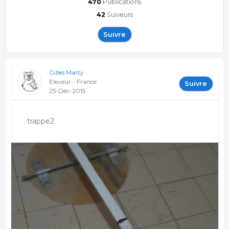
470
Publications
42
Suiveurs
Suivre
Gilles Marty
Eleveur - France
Suivre
25-Déc-2015
trappe2