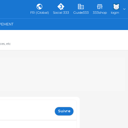
FR (Global)
Social 333
Guide333
333shop
login
IPEMENT
ces, etc
Suivre