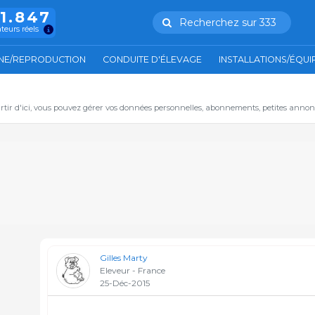
11.847
Recherchez sur 333
ateurs réels
NE/REPRODUCTION
CONDUITE D'ÉLEVAGE
INSTALLATIONS/ÉQU
artir d'ici, vous pouvez gérer vos données personnelles, abonnements, petites annon
Gilles Marty
Eleveur - France
25-Déc-2015