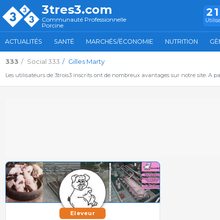
3tres3.com
2
Communauté Professionnelle
Utilis
Porcine
ACTUALITÉS
SANTÉ
MARCHÉS/ÉCONOMIE
NUTRITION
GÈ
333
Social 333
Gilles Marty
Les utilisateurs de 3trois3 inscrits ont de nombreux avantages sur notre site. A p
Eleveur