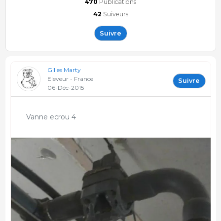
470
Publications
42
Suiveurs
Suivre
Gilles Marty
Eleveur - France
Suivre
06-Déc-2015
Vanne ecrou 4