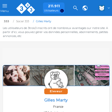
211.911
Utilisateurs
Menu
333
Social 333
Gilles Marty
Les utilisateurs de 3trois3 inscrits ont de nombreux avantages sur notre site. A
partir d'ici, vous pouvez gérer vos données personnelles, abonnements, petites
annonces, etc
Eleveur
Gilles Marty
France