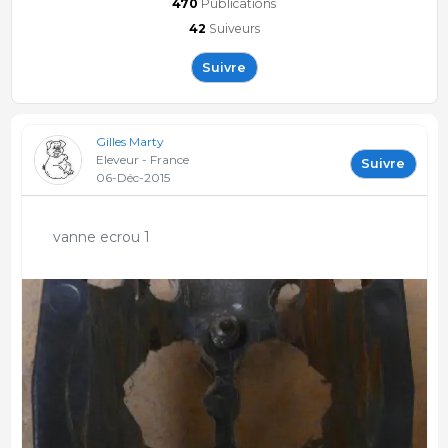
470
Publications
42
Suiveurs
Suivre
Gilles Marty
Eleveur - France
Suivre
06-Déc-2015
vanne ecrou 1