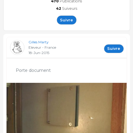
470
Publications
42
Suiveurs
Suivre
Gilles Marty
Eleveur - France
Suivre
18-Jun-2015
Porte document