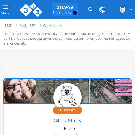
211.943
Utilisateurs
Menu
333
Social 333
Gilles Marty
Les utilisateurs de 3trois3 inscrits ont de nombreux avantages sur notre site. A
partir d'ici, vous pouvez gérer vos données personnelles, abonnements, petites
annonces, etc
Eleveur
Gilles Marty
France