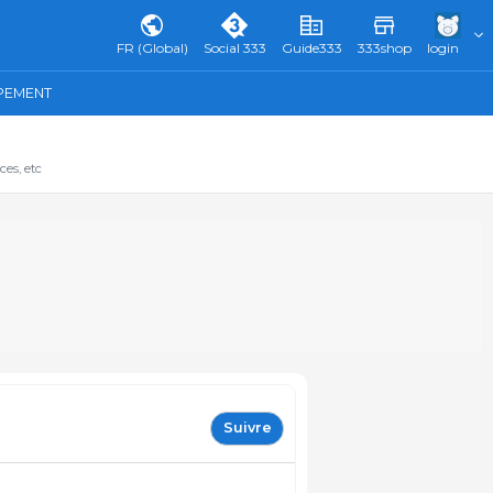
FR (Global)
Social 333
Guide333
333shop
login
IPEMENT
ces, etc
Suivre