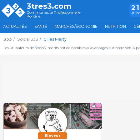
3tres3.com
2
Communauté Professionnelle
Utilis
Porcine
ACTUALITÉS
SANTÉ
MARCHÉS/ÉCONOMIE
NUTRITION
GÈ
333
Social 333
Gilles Marty
Les utilisateurs de 3trois3 inscrits ont de nombreux avantages sur notre site. A p
Eleveur