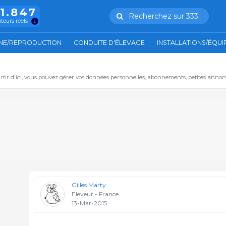
11.847
Recherchez sur 333
ateurs réels
NE/REPRODUCTION
CONDUITE D'ÉLEVAGE
INSTALLATIONS/ÉQU
artir d'ici, vous pouvez gérer vos données personnelles, abonnements, petites annon
Gilles Marty
Eleveur - France
13-Mar-2015