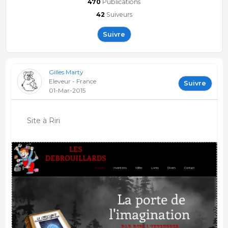
470
Publications
42
Suiveurs
Suivre
Gilles Marty
Eleveur - France
Suivre
01-Mar-2015
Site à Riri