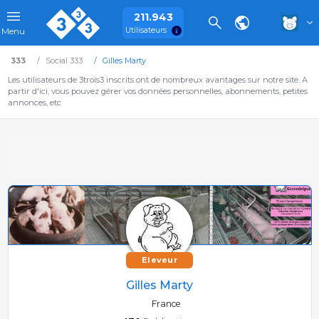
211.943
Utilisateurs
Menu
333
Social 333
Gilles Marty
Les utilisateurs de 3trois3 inscrits ont de nombreux avantages sur notre site. A
partir d'ici, vous pouvez gérer vos données personnelles, abonnements, petites
annonces, etc
Eleveur
Gilles Marty
France