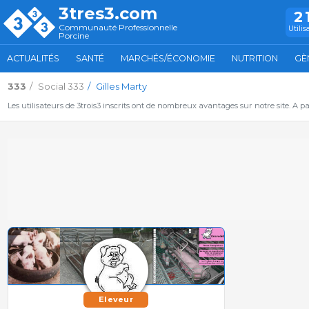
3tres3.com
2
Communauté Professionnelle
Utilis
Porcine
ACTUALITÉS
SANTÉ
MARCHÉS/ÉCONOMIE
NUTRITION
GÈ
333
Social 333
Gilles Marty
Les utilisateurs de 3trois3 inscrits ont de nombreux avantages sur notre site. A p
Eleveur