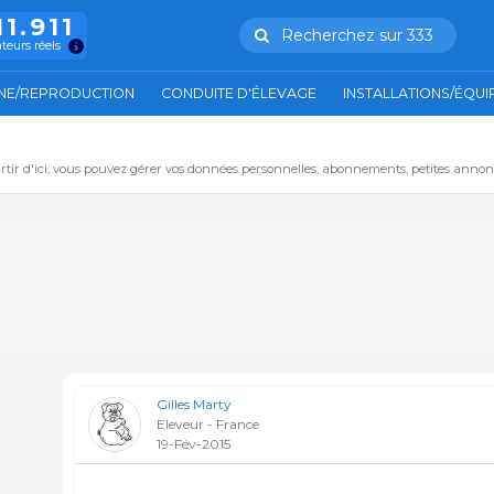
11.911
Recherchez sur 333
ateurs réels
NE/REPRODUCTION
CONDUITE D'ÉLEVAGE
INSTALLATIONS/ÉQU
artir d'ici, vous pouvez gérer vos données personnelles, abonnements, petites annon
Gilles Marty
Eleveur - France
19-Fév-2015