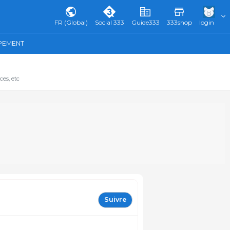
FR (Global)
Social 333
Guide333
333shop
login
IPEMENT
ces, etc
Suivre