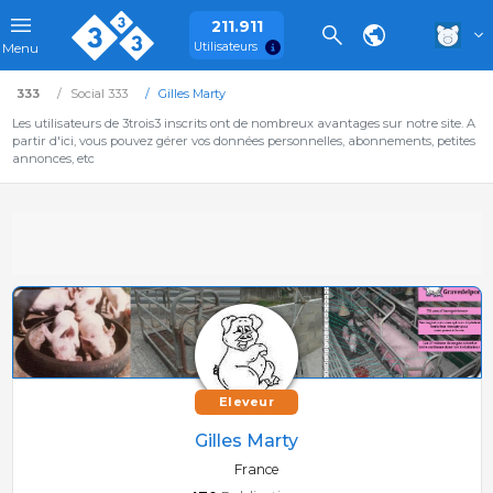
211.911
Utilisateurs
Menu
333
Social 333
Gilles Marty
Les utilisateurs de 3trois3 inscrits ont de nombreux avantages sur notre site. A
partir d'ici, vous pouvez gérer vos données personnelles, abonnements, petites
annonces, etc
Eleveur
Gilles Marty
France