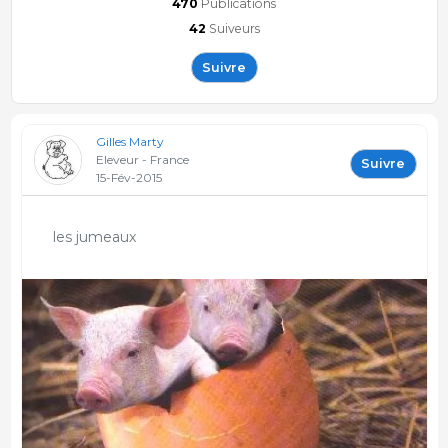
470
Publications
42
Suiveurs
Suivre
Gilles Marty
Eleveur - France
Suivre
15-Fév-2015
les jumeaux