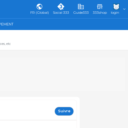
FR (Global)
Social 333
Guide333
333shop
login
IPEMENT
ces, etc
Suivre