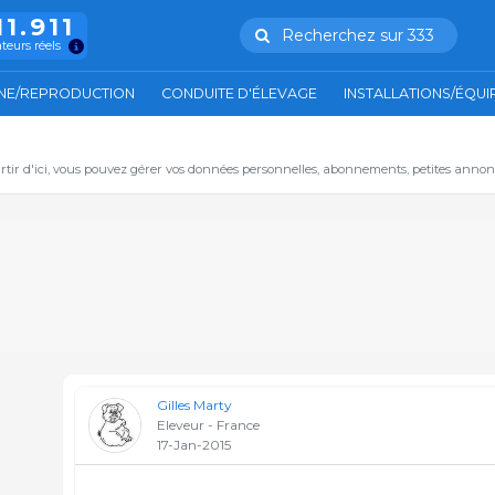
11.911
Recherchez sur 333
ateurs réels
NE/REPRODUCTION
CONDUITE D'ÉLEVAGE
INSTALLATIONS/ÉQU
artir d'ici, vous pouvez gérer vos données personnelles, abonnements, petites annon
Gilles Marty
Eleveur - France
17-Jan-2015