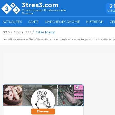
3tres3.com
2
Communauté Professionnelle
Utilis
Porcine
ACTUALITÉS
SANTÉ
MARCHÉS/ÉCONOMIE
NUTRITION
GÈ
333
Social 333
Gilles Marty
Les utilisateurs de 3trois3 inscrits ont de nombreux avantages sur notre site. A p
Eleveur