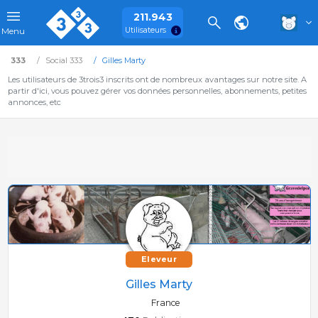
211.943
Utilisateurs
Menu
333
Social 333
Gilles Marty
Les utilisateurs de 3trois3 inscrits ont de nombreux avantages sur notre site. A
partir d'ici, vous pouvez gérer vos données personnelles, abonnements, petites
annonces, etc
Eleveur
Gilles Marty
France