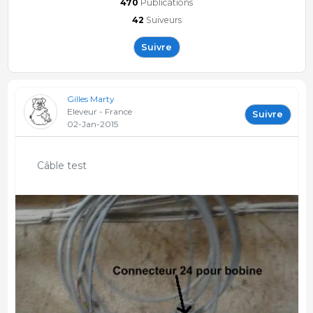
470
Publications
42
Suiveurs
Suivre
Gilles Marty
Eleveur - France
Suivre
02-Jan-2015
Câble test