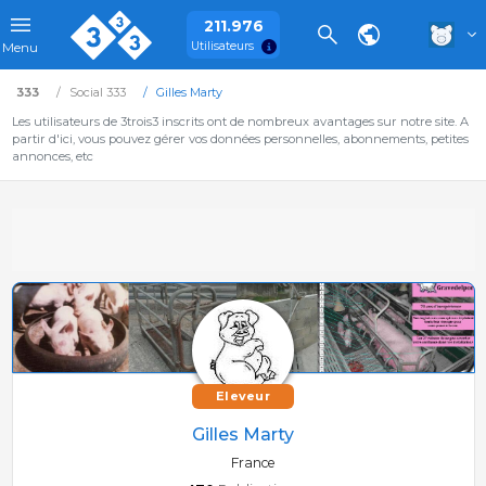
211.976
Utilisateurs
Menu
333
Social 333
Gilles Marty
Les utilisateurs de 3trois3 inscrits ont de nombreux avantages sur notre site. A
partir d'ici, vous pouvez gérer vos données personnelles, abonnements, petites
annonces, etc
Eleveur
Gilles Marty
France