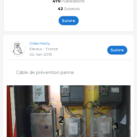
470
Publications
42
Suiveurs
Suivre
Gilles Marty
Eleveur - France
Suivre
02-Jan-2015
Câble de prévention panne