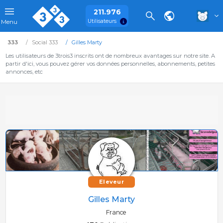
211.976
Utilisateurs
Menu
333
Social 333
Gilles Marty
Les utilisateurs de 3trois3 inscrits ont de nombreux avantages sur notre site. A
partir d'ici, vous pouvez gérer vos données personnelles, abonnements, petites
annonces, etc
Eleveur
Gilles Marty
France