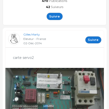
470
Publications
42
Suiveurs
Suivre
Gilles Marty
Eleveur - France
Suivre
02-Déc-2014
carte servo2