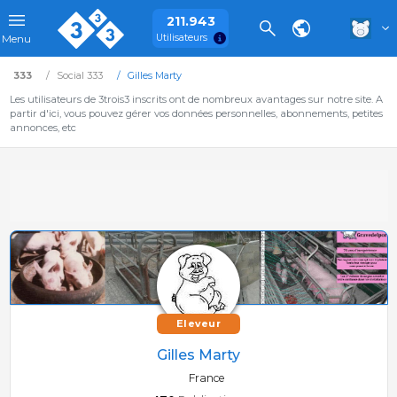
211.943
Utilisateurs
Menu
333
Social 333
Gilles Marty
Les utilisateurs de 3trois3 inscrits ont de nombreux avantages sur notre site. A
partir d'ici, vous pouvez gérer vos données personnelles, abonnements, petites
annonces, etc
Eleveur
Gilles Marty
France