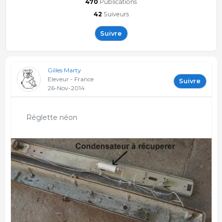
470
Publications
42
Suiveurs
Suivre
Gilles Marty
Eleveur - France
Suivre
26-Nov-2014
Réglette néon