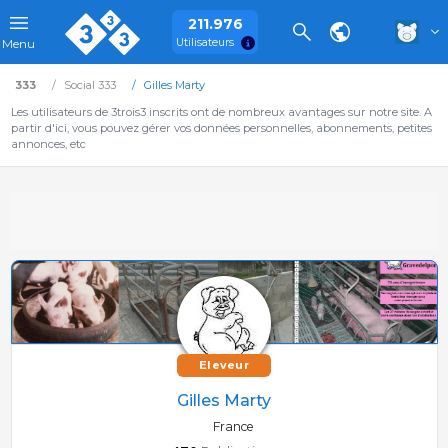
211.976
Utilisateurs
Menu
333
Social 333
Gilles Marty
Les utilisateurs de 3trois3 inscrits ont de nombreux avantages sur notre site. A
partir d'ici, vous pouvez gérer vos données personnelles, abonnements, petites
annonces, etc
Eleveur
Gilles Marty
France