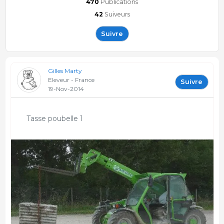
470
Publications
42
Suiveurs
Suivre
Gilles Marty
Eleveur - France
Suivre
19-Nov-2014
Tasse poubelle 1