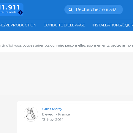
11.911
Recherchez sur 333
ateurs réels
NE/REPRODUCTION
CONDUITE D'ÉLEVAGE
INSTALLATIONS/ÉQU
artir d'ici, vous pouvez gérer vos données personnelles, abonnements, petites annon
Gilles Marty
Eleveur - France
13-Nov-2014