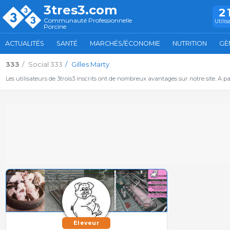
3tres3.com
2
Communauté Professionnelle
Utilis
Porcine
ACTUALITÉS
SANTÉ
MARCHÉS/ÉCONOMIE
NUTRITION
GÈ
333
Social 333
Gilles Marty
Les utilisateurs de 3trois3 inscrits ont de nombreux avantages sur notre site. A p
Eleveur