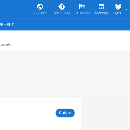
FR (Global)
Social 333
Guide333
333shop
login
IPEMENT
ces, etc
Suivre