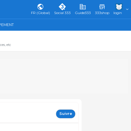
FR (Global)
Social 333
Guide333
333shop
login
IPEMENT
ces, etc
Suivre