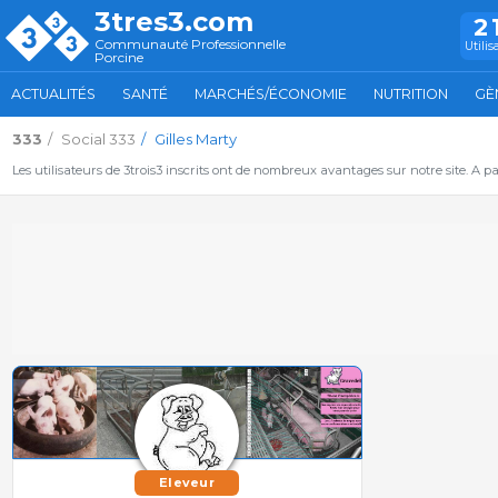
3tres3.com
2
Communauté Professionnelle
Utilis
Porcine
ACTUALITÉS
SANTÉ
MARCHÉS/ÉCONOMIE
NUTRITION
GÈ
333
Social 333
Gilles Marty
Les utilisateurs de 3trois3 inscrits ont de nombreux avantages sur notre site. A p
Eleveur