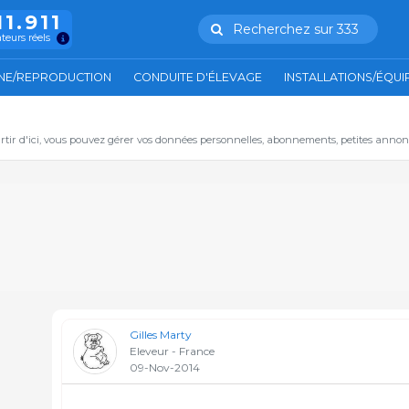
11.911
Recherchez sur 333
ateurs réels
NE/REPRODUCTION
CONDUITE D'ÉLEVAGE
INSTALLATIONS/ÉQU
artir d'ici, vous pouvez gérer vos données personnelles, abonnements, petites annon
Gilles Marty
Eleveur - France
09-Nov-2014