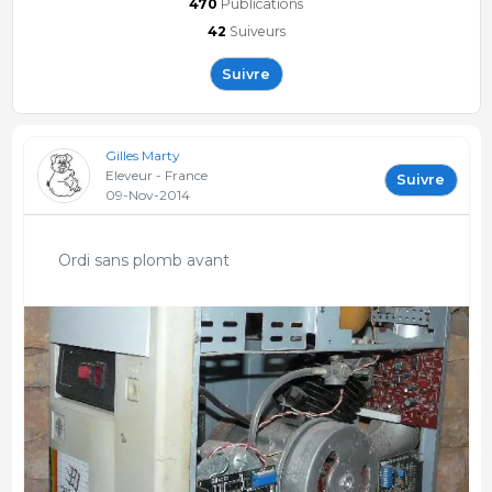
470
Publications
42
Suiveurs
Suivre
Gilles Marty
Eleveur - France
Suivre
09-Nov-2014
Ordi sans plomb avant