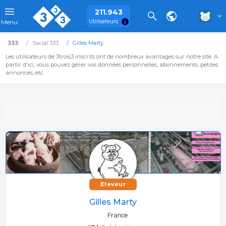
211.943
Utilisateurs
Menu
333
Social 333
Gilles Marty
Les utilisateurs de 3trois3 inscrits ont de nombreux avantages sur notre site. A
partir d'ici, vous pouvez gérer vos données personnelles, abonnements, petites
annonces, etc
Eleveur
Gilles Marty
France