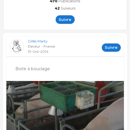
470
Publications
42
Suiveurs
Suivre
Gilles Marty
Eleveur - France
Suivre
31-Oct-2014
Boite à bouclage