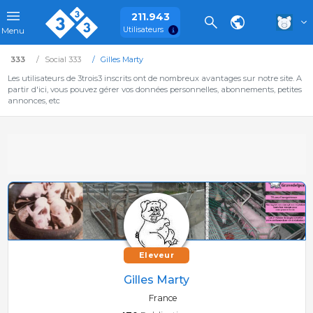
211.943
Utilisateurs
Menu
333
Social 333
Gilles Marty
Les utilisateurs de 3trois3 inscrits ont de nombreux avantages sur notre site. A
partir d'ici, vous pouvez gérer vos données personnelles, abonnements, petites
annonces, etc
Eleveur
Gilles Marty
France