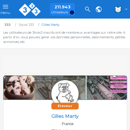
211.943
Utilisateurs
Menu
333
Social 333
Gilles Marty
Les utilisateurs de 3trois3 inscrits ont de nombreux avantages sur notre site. A
partir d'ici, vous pouvez gérer vos données personnelles, abonnements, petites
annonces, etc
Eleveur
Gilles Marty
France