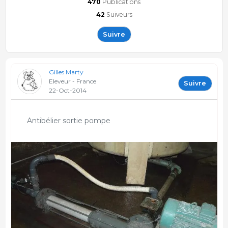
470
Publications
42
Suiveurs
Suivre
Gilles Marty
Eleveur - France
Suivre
22-Oct-2014
Antibélier sortie pompe