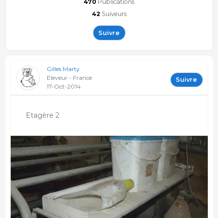
470
Publications
42
Suiveurs
Suivre
Gilles Marty
Eleveur - France
Suivre
17-Oct-2014
Etagère 2