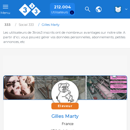
212.004
Utilisateurs
Menu
333
Social 333
Gilles Marty
Les utilisateurs de 3trois3 inscrits ont de nombreux avantages sur notre site. A
partir d'ici, vous pouvez gérer vos données personnelles, abonnements, petites
annonces, etc
Eleveur
Gilles Marty
France