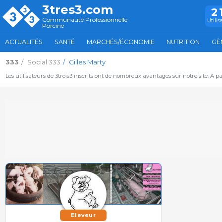
3tres3.com
2
Communauté Professionnelle
Utilis
Porcine
ACTUALITÉS
SANTÉ
MARCHÉS/ÉCONOMIE
NUTRITION
GÈ
333
Social 333
Gilles Marty
Les utilisateurs de 3trois3 inscrits ont de nombreux avantages sur notre site. A p
Eleveur