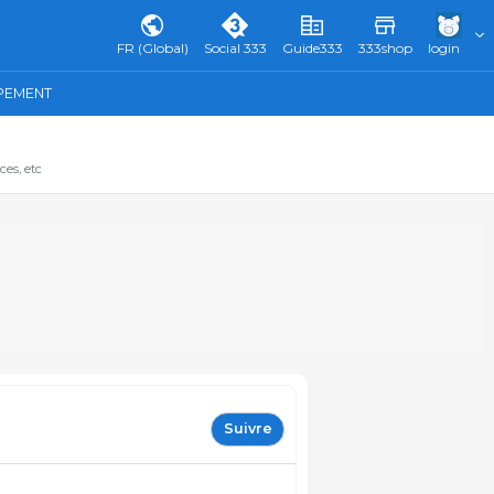
FR (Global)
Social 333
Guide333
333shop
login
IPEMENT
ces, etc
Suivre