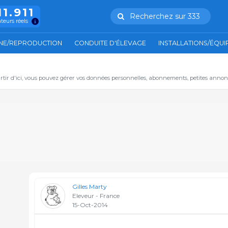
11.911
Recherchez sur 333
ateurs réels
NE/REPRODUCTION
CONDUITE D'ÉLEVAGE
INSTALLATIONS/ÉQU
artir d'ici, vous pouvez gérer vos données personnelles, abonnements, petites annon
Gilles Marty
Eleveur - France
15-Oct-2014