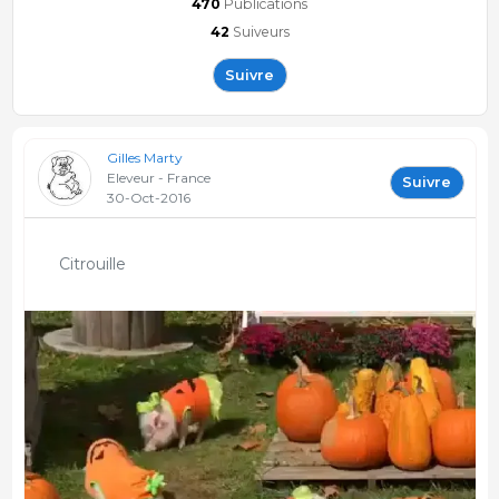
470
Publications
42
Suiveurs
Suivre
Gilles Marty
Eleveur - France
Suivre
30-Oct-2016
Citrouille