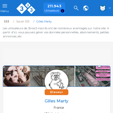
211.943
Utilisateurs
Menu
333
Social 333
Gilles Marty
Les utilisateurs de 3trois3 inscrits ont de nombreux avantages sur notre site. A
partir d'ici, vous pouvez gérer vos données personnelles, abonnements, petites
annonces, etc
Eleveur
Gilles Marty
France