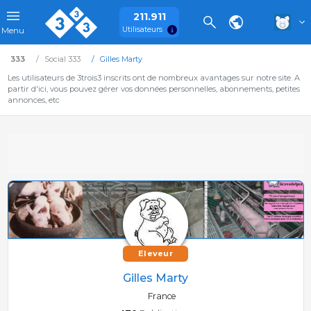
211.911
Utilisateurs
Menu
333
Social 333
Gilles Marty
Les utilisateurs de 3trois3 inscrits ont de nombreux avantages sur notre site. A
partir d'ici, vous pouvez gérer vos données personnelles, abonnements, petites
annonces, etc
Eleveur
Gilles Marty
France