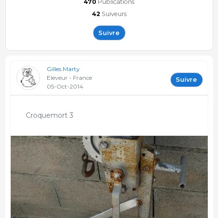
470
Publications
42
Suiveurs
Suivre
Gilles Marty
Eleveur - France
Suivre
05-Oct-2014
Croquemort 3