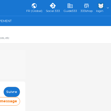
FR (Global)
Social 333
Guide333
333shop
login
IPEMENT
ces, etc
Suivre
e message