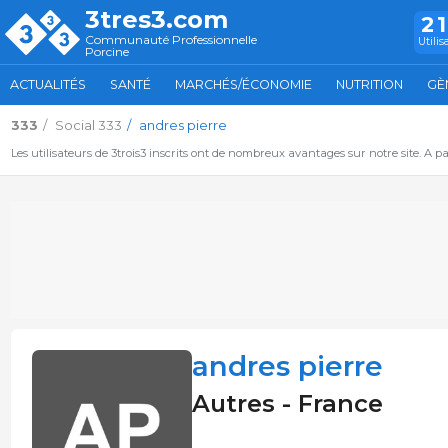
3tres3.com
2
Communauté Professionnelle
Utilis
Porcine
ACTUALITÉS
SANTÉ
MARCHÉS/ÉCONOMIE
NUTRITION
GÈ
333
Social 333
andres pierre
Les utilisateurs de 3trois3 inscrits ont de nombreux avantages sur notre site. A p
andres pierre
Autres - France