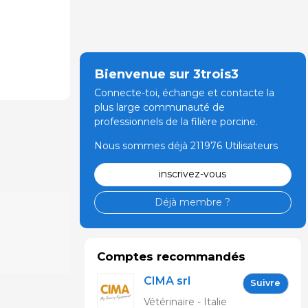
Bienvenue sur 3trois3
Connecte-toi, échange et contacte la
plus large communauté de
professionnels de la filière porcine.
Nous sommes déjà 211976 Utilisateurs
inscrivez-vous
Déjà membre ?
Comptes recommandés
CIMA srl
Suivre
Vétérinaire - Italie