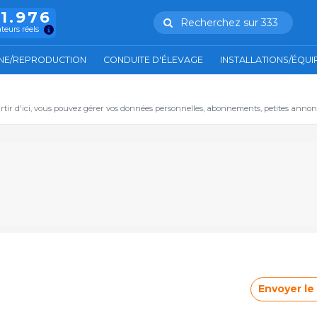
11.976
Recherchez sur 333
ateurs réels
NE/REPRODUCTION
CONDUITE D'ÉLEVAGE
INSTALLATIONS/ÉQU
artir d'ici, vous pouvez gérer vos données personnelles, abonnements, petites annon
Envoyer l