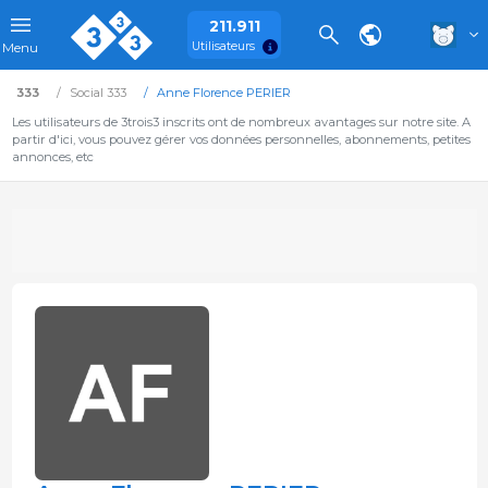
211.911
Utilisateurs
Menu
333
Social 333
Anne Florence PERIER
Les utilisateurs de 3trois3 inscrits ont de nombreux avantages sur notre site. A
partir d'ici, vous pouvez gérer vos données personnelles, abonnements, petites
annonces, etc