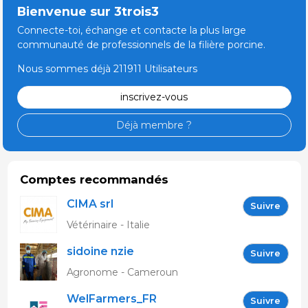
Bienvenue sur 3trois3
Connecte-toi, échange et contacte la plus large
communauté de professionnels de la filière porcine.
Nous sommes déjà 211911 Utilisateurs
inscrivez-vous
Déjà membre ?
Comptes recommandés
CIMA srl
Suivre
Vétérinaire - Italie
sidoine nzie
Suivre
Agronome - Cameroun
WelFarmers_FR
Suivre