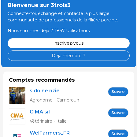
Bienvenue sur 3trois3
Connecte-toi, échange et contacte la plus large
communauté de professionnels de la filière porcine.
Nous sommes déjà 211847 Utilisateurs
inscrivez-vous
Déjà membre ?
Comptes recommandés
sidoine nzie
Suivre
Agronome - Cameroun
CIMA srl
Suivre
Vétérinaire - Italie
WelFarmers_FR
Suivre