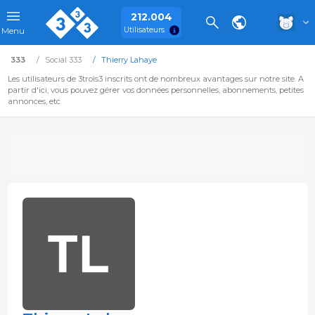
212.004
Utilisateurs
Menu
333
Social 333
Thierry Lahaye
Les utilisateurs de 3trois3 inscrits ont de nombreux avantages sur notre site. A
partir d'ici, vous pouvez gérer vos données personnelles, abonnements, petites
annonces, etc