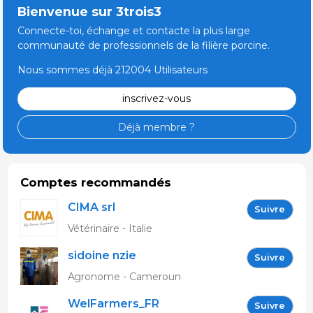
Bienvenue sur 3trois3
Connecte-toi, échange et contacte la plus large
communauté de professionnels de la filière porcine.
Nous sommes déjà 212004 Utilisateurs
inscrivez-vous
Déjà membre ?
Comptes recommandés
CIMA srl
Suivre
Vétérinaire - Italie
sidoine nzie
Suivre
Agronome - Cameroun
WelFarmers_FR
Suivre