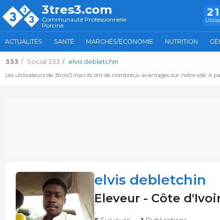
3tres3.com
2
Communauté Professionnelle
Utilis
Porcine
ACTUALITÉS
SANTÉ
MARCHÉS/ÉCONOMIE
NUTRITION
GÈ
333
Social 333
elvis debletchin
Les utilisateurs de 3trois3 inscrits ont de nombreux avantages sur notre site. A p
elvis debletchin
Eleveur - Côte d'Ivoi