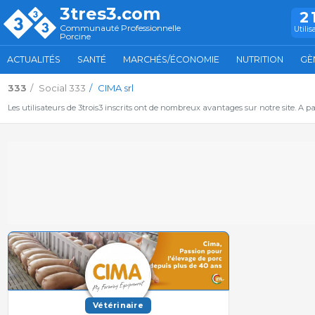
3tres3.com
2
Communauté Professionnelle
Utilis
Porcine
ACTUALITÉS
SANTÉ
MARCHÉS/ÉCONOMIE
NUTRITION
GÈ
333
Social 333
CIMA srl
Les utilisateurs de 3trois3 inscrits ont de nombreux avantages sur notre site. A p
Vétérinaire