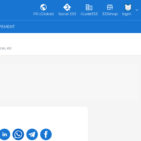
FR (Global)
Social 333
Guide333
333shop
login
IPEMENT
ces, etc