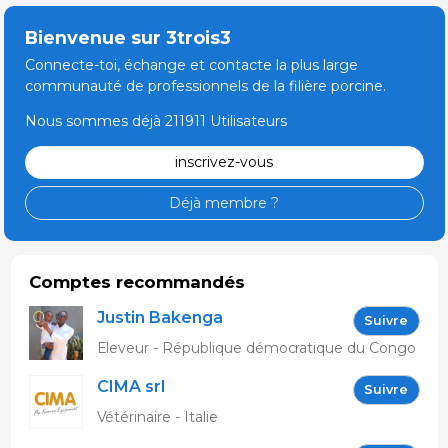
Bienvenue sur 3trois3
Connecte-toi, échange et contacte la plus large
communauté de professionnels de la filière porcine.
Nous sommes déjà 211911 Utilisateurs
inscrivez-vous
Déjà membre ?
Comptes recommandés
Justin Bakenga
Suivre
Eleveur - République démocratique du Congo
CIMA srl
Suivre
Vétérinaire - Italie