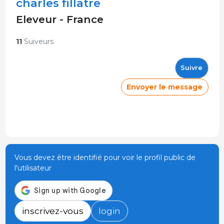
charles fillatre
Eleveur - France
11
Suiveurs
Suivre
Envoyer le message
Vous devez être identifié pour voir le profil public de
l'utilisateur
inscrivez-vous
login