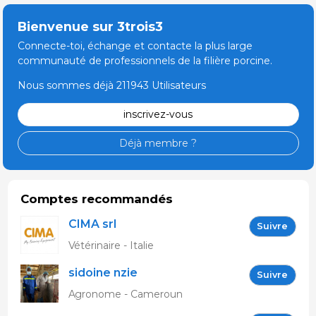
Bienvenue sur 3trois3
Connecte-toi, échange et contacte la plus large
communauté de professionnels de la filière porcine.
Nous sommes déjà 211943 Utilisateurs
inscrivez-vous
Déjà membre ?
Comptes recommandés
CIMA srl
Suivre
Vétérinaire - Italie
sidoine nzie
Suivre
Agronome - Cameroun