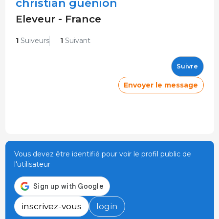
christian guénion
Eleveur - France
1
Suiveurs
1
Suivant
Suivre
Envoyer le message
Vous devez être identifié pour voir le profil public de
l'utilisateur
inscrivez-vous
login