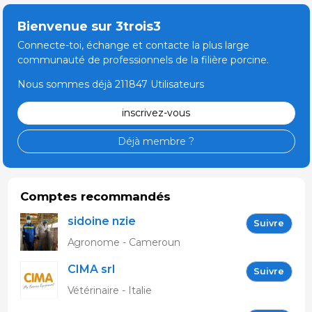
Bienvenue sur 3trois3
Connecte-toi, échange et contacte la plus large
communauté de professionnels de la filière porcine.
Nous sommes déjà 211847 Utilisateurs
inscrivez-vous
Déjà membre ?
Comptes recommandés
sidoine nzie
Suivre
Agronome - Cameroun
CIMA srl
Suivre
Vétérinaire - Italie