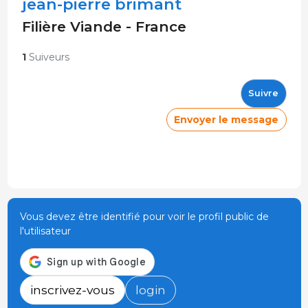
jean-pierre brimant
Filière Viande - France
1
Suiveurs
Suivre
Envoyer le message
Vous devez être identifié pour voir le profil public de
l'utilisateur
inscrivez-vous
login