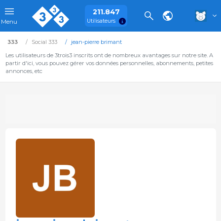
211.847
Utilisateurs
Menu
333
Social 333
jean-pierre brimant
Les utilisateurs de 3trois3 inscrits ont de nombreux avantages sur notre site. A
partir d'ici, vous pouvez gérer vos données personnelles, abonnements, petites
annonces, etc